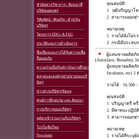
คุณสมบัติ :
หัวข้อทางวิชาการ / สัมมนาที่
1. วุฒิปริญญาโท 
บริษัทเผยแพร่
2. สามารถออกต่า
วิสัยทัศน์ / พันธกิจ / คำขวัญ
บริษัทฯ
หมายเหตุ
โครงการ SDGs & ESG
1. รายได้ยังไม่
2. กรณีมีประสบกา
ประวัติและการดำเนินการ
ชื่อเสียงและการได้รับความเชื่อ
ผู้แทนขายผลิตภัณ
ถือยอมรับ
(Autoclave, Biosafety, In
ผู้แทนขายผลิตภั
ความร่วมมือกับสถาบันการศึกษา
Incubator, etc) 2
ตลาดและองค์กรฝ่ายขายของบริ
ษัทฯ
รายได้ : 16,500
ข่าวสารบริษัทฯ/ข้อมูล
คุณสมบัติ :
ศูนย์การฝึกอบรม และ สัมมนา
1. ปริญญาตรี หรื
การบริการของบริษัทฯ
2. มีพาหนะปฏิบั
3. สามารถออกต่า
สมัครเข้าร่วมงานกับบริษัทฯ
โปรโมชั่นใหม่
หมายเหตุ
Newsletter
1. รายได้ที่ระบุ