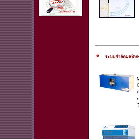
ระบบกำจัดมลพิษ
M
C
เ
ป