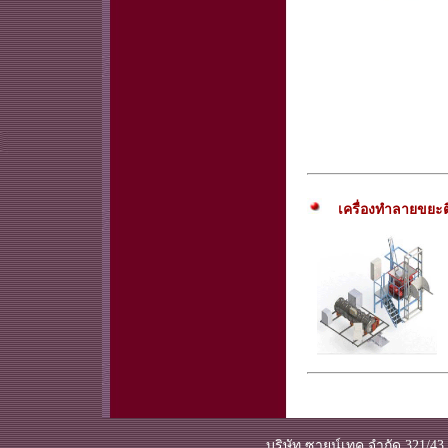
เครื่องทำลายขยะต
บริษัท ซายน์เทค จำกัด 321/43