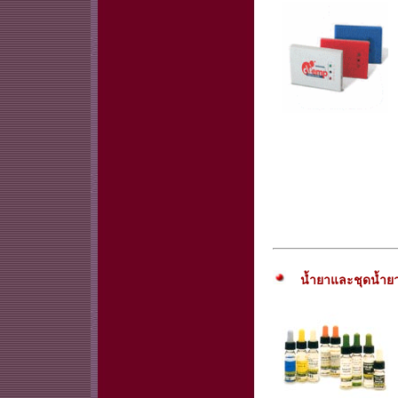
น้ำยาและชุดน้ำยา